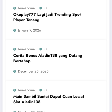
Rumahoma
0
Okeplay777 Lagi Jadi Trending Spot
Player Tenang
January 7, 2026
Rumahoma
0
Cerita Bonus Aladin138 yang Datang
Bertahap
December 25, 2025
Rumahoma
0
Main Sambil Santai Dapat Cuan Lewat
Slot Aladin138