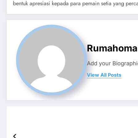
bentuk apresiasi kepada para pemain setia yang perc
Rumahoma
Add your Biographi
View All Posts