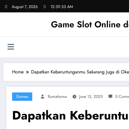
Skip
August 7, 2026
12:39:34 AM
to
content
Game Slot Online d
Home
Dapatkan Keberuntunganmu Sekarang Juga di Oke
Games
Rumahoma
June 13, 2025
0 Comm
Dapatkan Keberuntu