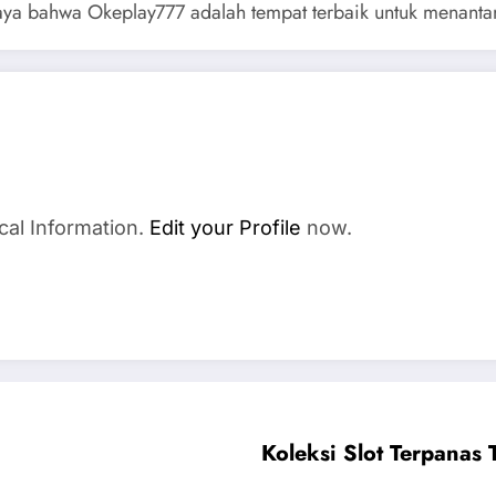
aya bahwa Okeplay777 adalah tempat terbaik untuk menanta
cal Information.
Edit your Profile
now.
Koleksi Slot Terpanas