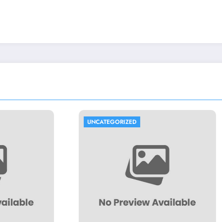
ATEGORIZED
UNCATEGORIZED