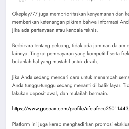
Okeplay777 juga memprioritaskan kenyamanan dan keam
memberikan ketenangan pikiran bahwa informasi Anda 
jika ada pertanyaan atau kendala teknis.
Berbicara tentang peluang, tidak ada jaminan dalam 
lainnya. Tingkat pembayaran yang kompetitif serta fr
bukanlah hal yang mustahil untuk diraih.
Jika Anda sedang mencari cara untuk menambah sema
Anda tunggu-tunggu sedang menanti di balik layar. Tid
lakukan deposit awal, dan mulailah bermain.
https://www.gocoax.com/profile/ufelafocu25011443/
Platform ini juga kerap menghadirkan promosi eksklusi