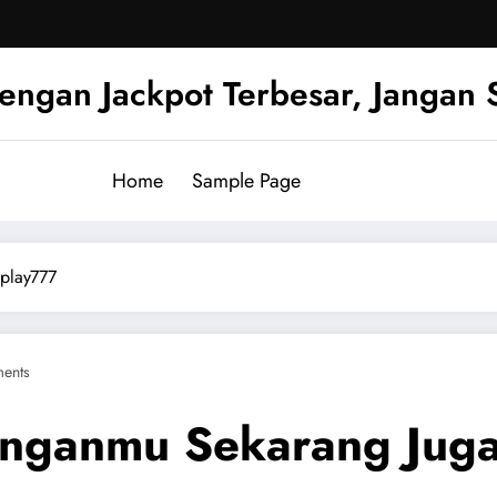
engan Jackpot Terbesar, Jangan 
Home
Sample Page
play777
ents
nganmu Sekarang Juga