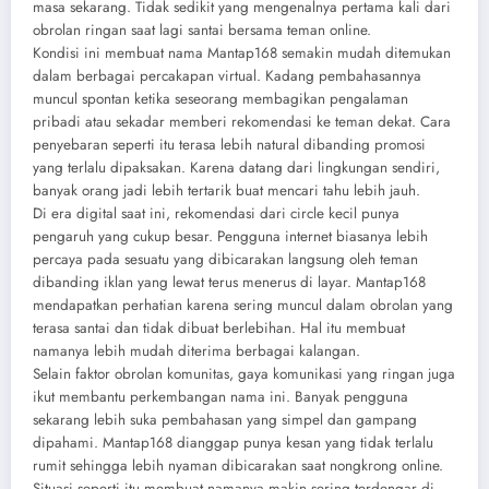
masa sekarang. Tidak sedikit yang mengenalnya pertama kali dari
obrolan ringan saat lagi santai bersama teman online.
Kondisi ini membuat nama Mantap168 semakin mudah ditemukan
dalam berbagai percakapan virtual. Kadang pembahasannya
muncul spontan ketika seseorang membagikan pengalaman
pribadi atau sekadar memberi rekomendasi ke teman dekat. Cara
penyebaran seperti itu terasa lebih natural dibanding promosi
yang terlalu dipaksakan. Karena datang dari lingkungan sendiri,
banyak orang jadi lebih tertarik buat mencari tahu lebih jauh.
Di era digital saat ini, rekomendasi dari circle kecil punya
pengaruh yang cukup besar. Pengguna internet biasanya lebih
percaya pada sesuatu yang dibicarakan langsung oleh teman
dibanding iklan yang lewat terus menerus di layar. Mantap168
mendapatkan perhatian karena sering muncul dalam obrolan yang
terasa santai dan tidak dibuat berlebihan. Hal itu membuat
namanya lebih mudah diterima berbagai kalangan.
Selain faktor obrolan komunitas, gaya komunikasi yang ringan juga
ikut membantu perkembangan nama ini. Banyak pengguna
sekarang lebih suka pembahasan yang simpel dan gampang
dipahami. Mantap168 dianggap punya kesan yang tidak terlalu
rumit sehingga lebih nyaman dibicarakan saat nongkrong online.
Situasi seperti itu membuat namanya makin sering terdengar di