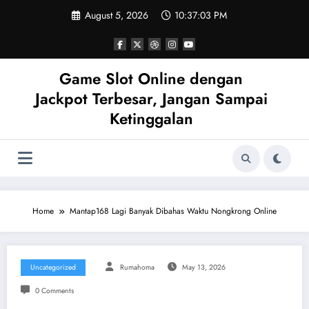
Skip
August 5, 2026
10:37:04 PM
to
content
Game Slot Online dengan
Jackpot Terbesar, Jangan Sampai
Ketinggalan
Home
Mantap168 Lagi Banyak Dibahas Waktu Nongkrong Online
Uncategorized
Rumahoma
May 13, 2026
0 Comments