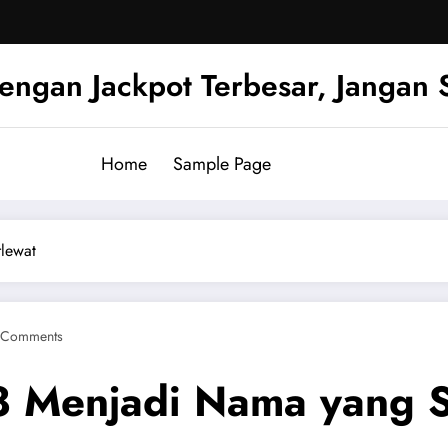
engan Jackpot Terbesar, Jangan 
Home
Sample Page
lewat
 Comments
Menjadi Nama yang Su