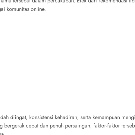
a tersebut dalam percakapan. Efek dari rekomendasi tidak 
ai komunitas online.
udah diingat, konsistensi kehadiran, serta kemampuan men
 bergerak cepat dan penuh persaingan, faktor-faktor terseb
na.