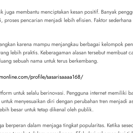
baik juga membantu menciptakan kesan positif. Banyak pengg
, proses pencarian menjadi lebih efisien. Faktor sederhana 
cangkan karena mampu menjangkau berbagai kelompok peng
ang lebih praktis. Keberagaman alasan tersebut membuat c
luang sebuah nama untuk terus berkembang.
umonline.com/profile/sasarisaaaa168/
atform untuk selalu berinovasi. Pengguna internet memiliki 
 untuk menyesuaikan diri dengan perubahan tren menjadi 
ih besar untuk tetap dikenal oleh publik.
uga berperan dalam menjaga tingkat popularitas. Ketika se