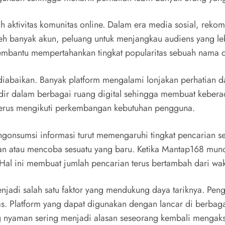
ah aktivitas komunitas online. Dalam era media sosial, re
oleh banyak akun, peluang untuk menjangkau audiens yang l
embantu mempertahankan tingkat popularitas sebuah nama 
 diabaikan. Banyak platform mengalami lonjakan perhatian 
ir dalam berbagai ruang digital sehingga membuat keberada
 terus mengikuti perkembangan kebutuhan pengguna.
ngonsumsi informasi turut memengaruhi tingkat pencarian s
usan atau mencoba sesuatu yang baru. Ketika Mantap168 mun
Hal ini membuat jumlah pencarian terus bertambah dari wak
jadi salah satu faktor yang mendukung daya tariknya. Peng
as. Platform yang dapat digunakan dengan lancar di berbaga
 nyaman sering menjadi alasan seseorang kembali mengaks