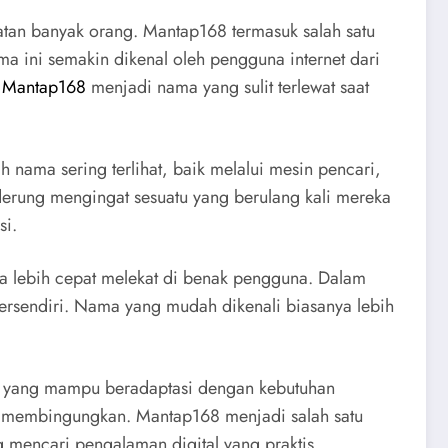
atan banyak orang. Mantap168 termasuk salah satu
a ini semakin dikenal oleh pengguna internet dari
t
Mantap168
menjadi nama yang sulit terlewat saat
h nama sering terlihat, baik melalui mesin pencari,
derung mengingat sesuatu yang berulang kali mereka
si.
a lebih cepat melekat di benak pengguna. Dalam
 tersendiri. Nama yang mudah dikenali biasanya lebih
rm yang mampu beradaptasi dengan kebutuhan
k membingungkan. Mantap168 menjadi salah satu
mencari pengalaman digital yang praktis.