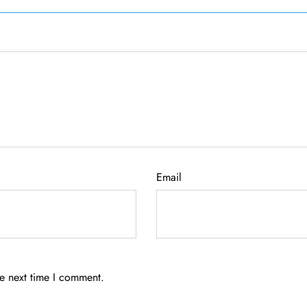
Email
he next time I comment.