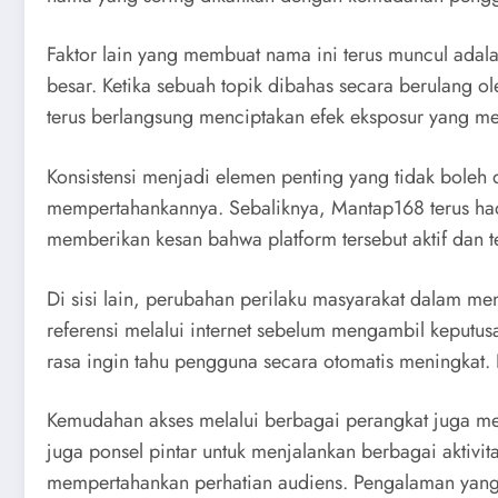
Faktor lain yang membuat nama ini terus muncul adal
besar. Ketika sebuah topik dibahas secara berulang 
terus berlangsung menciptakan efek eksposur yang m
Konsistensi menjadi elemen penting yang tidak boleh
mempertahankannya. Sebaliknya, Mantap168 terus had
memberikan kesan bahwa platform tersebut aktif dan
Di sisi lain, perubahan perilaku masyarakat dalam me
referensi melalui internet sebelum mengambil keput
rasa ingin tahu pengguna secara otomatis meningkat. 
Kemudahan akses melalui berbagai perangkat juga men
juga ponsel pintar untuk menjalankan berbagai aktivit
mempertahankan perhatian audiens. Pengalaman yang