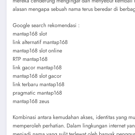
mereka cenderung mengingat dan menyebut kembali nam
alasan mengapa sebuah nama terus beredar di berbag
Google search rekomendasi :
mantap168 slot
link alternatif mantap168
mantap168 slot online
RTP mantap168
link gacor mantap168
mantap168 slot gacor
link terbaru mantap168
pragmatic mantap168
mantap168 zeus
Kombinasi antara kemudahan akses, identitas yang m
memperoleh perhatian. Dalam lingkungan internet yang
menjadi nama yang sulit terlewat oleh banyak penggu